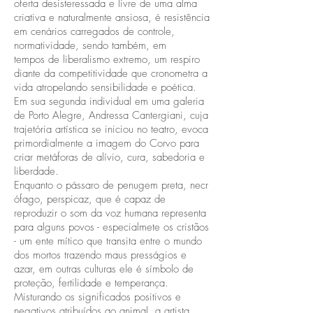
oferta desisteressada e livre de uma alma
criativa e naturalmente ansiosa, é resistência
em cenários carregados de controle,
normatividade, sendo também, em
tempos de liberalismo extremo, um respiro
diante da competitividade que cronometra a
vida atropelando sensibilidade e poética.
Em sua segunda individual em uma galeria
de Porto Alegre, Andressa Cantergiani, cuja
trajetória artística se iniciou no teatro, evoca
primordialmente a imagem do Corvo para
criar metáforas de alívio, cura, sabedoria e
liberdade.
Enquanto o pássaro de penugem preta, necr
ófago, perspicaz, que é capaz de
reproduzir o som da voz humana representa
para alguns povos - especialmete os cristãos
- um ente mítico que transita entre o mundo
dos mortos trazendo maus presságios e
azar, em outras culturas ele é símbolo de
proteção, fertilidade e temperança.
Misturando os significados positivos e
negativos atribuídos ao animal, a artista