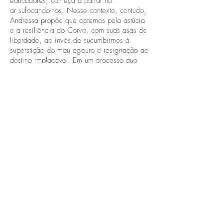
educadores, começa a pairar no
ar sufocando-nos. Nesse contexto, contudo,
Andressa propõe que optemos pela astúcia
e a resiliência do Corvo, com suas asas de
liberdade, ao invés de sucumbirmos à
superstição do mau agouro e resignação ao
destino implacável. Em um processo que
não se encerra na abertura da mostra,
outras obras como registros da ação
apresentada na inauguração e proposições
de participação do público são exibidas.
Desse modo, a exposição vai se
completando e transformando ao longo dos
dias.
Trabalhando em colaboração com distintos
profissionais, a artista preparou peças que
de algum modo possuem co-autoria, como é
o caso das esculturas-jóias desenhadas por
Alice Floriano, a maca-de-cura projetada por
Eduardo Saorin, que também assina os
registros da performance com Dani Amorim
e Raquel Brust, além da participação
fundamental da acupunturista Joana dos