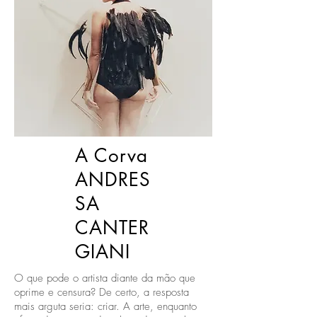
A Corva
ANDRES
SA
CANTER
GIANI
O que pode o artista diante da mão que
oprime e censura? De certo, a resposta
mais arguta seria: criar. A arte, enquanto