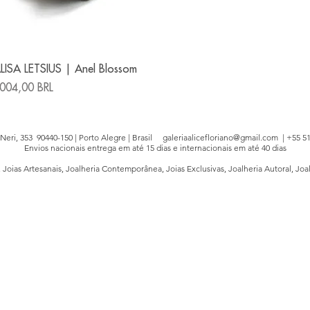
Vista rápida
LISA LETSIUS | Anel Blossom
recio
004,00 BRL
e Neri, 353 90440-150 | Porto Alegre | Brasil
galeriaalicefloriano@gmail.com
| +55 51
Envios nacionais entrega em até 15 dias e internacionais em até 40 dias
, Joias Artesanais, Joalheria Contemporânea, Joias Exclusivas, Joalheria Autoral, Joa