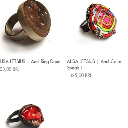
Vista rápida
Vista rápida
LISA LETSIUS | Anel Ring Drum
ALISA LETSIUS | Anel Color
Spirals I
recio
03,00 BRL
Precio
1325,00 BRL