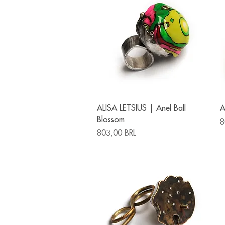
Vista rápida
ALISA LETSIUS | Anel Ball
A
Blossom
P
8
Precio
803,00 BRL