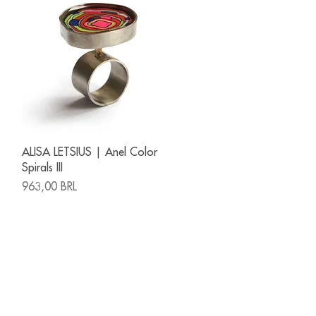
Vista rápida
ALISA LETSIUS | Anel Color
Spirals III
Precio
963,00 BRL