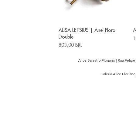
Vista rápida
ALISA LETSIUS | Anel Flora
A
Double
P
1
Precio
803,00 BRL
Alice Balestro Floriano | Rua Felip
Galeria Alice Floriano