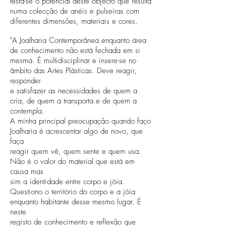
testa-se o potencial deste objecto que resulta
numa colecção de anéis e pulseiras com
diferentes dimensões, materiais e cores.
"A Joalharia Contemporânea enquanto área
de conhecimento não está fechada em si
mesma. É multidisciplinar e insere-se no
âmbito das Artes Plásticas. Deve reagir,
responder
e satisfazer as necessidades de quem a
cria, de quem a transporta e de quem a
contempla.
A minha principal preocupação quando faço
Joalharia é acrescentar algo de novo, que
faça
reagir quem vê, quem sente e quem usa.
Não é o valor do material que está em
causa mas
sim a identidade entre corpo e jóia.
Questiono o território do corpo e a jóia
enquanto habitante desse mesmo lugar. É
neste
registo de conhecimento e reflexão que