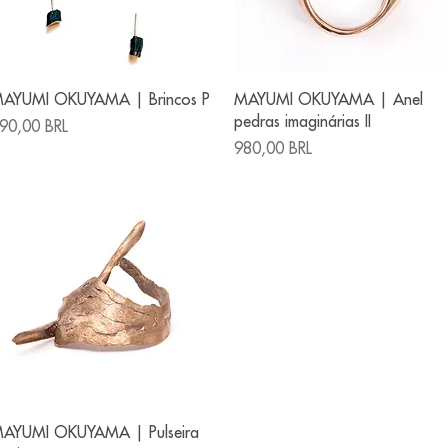
Vista rápida
Vista rápida
AYUMI OKUYAMA | Brincos P
MAYUMI OKUYAMA | Anel
pedras imaginárias II
recio
90,00 BRL
Precio
980,00 BRL
Vista rápida
AYUMI OKUYAMA | Pulseira