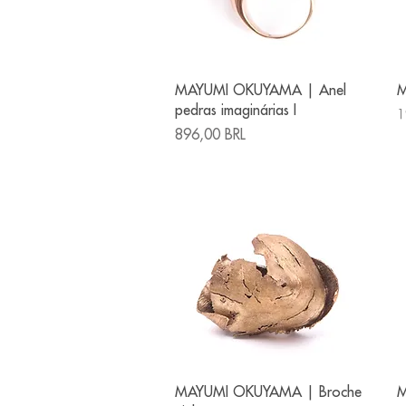
Vista rápida
MAYUMI OKUYAMA | Anel
M
pedras imaginárias I
P
1
Precio
896,00 BRL
Vista rápida
MAYUMI OKUYAMA | Broche
M