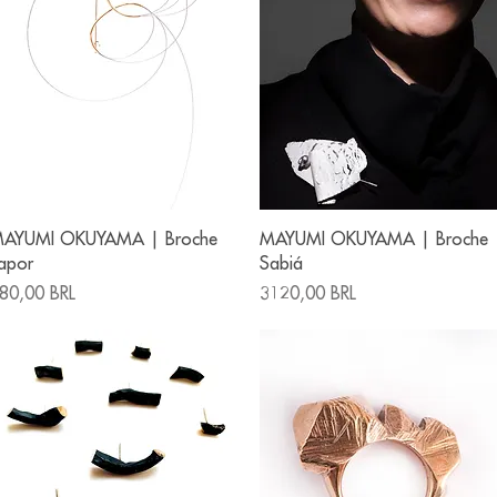
Vista rápida
Vista rápida
AYUMI OKUYAMA | Broche
MAYUMI OKUYAMA | Broche
apor
Sabiá
recio
Precio
80,00 BRL
3120,00 BRL