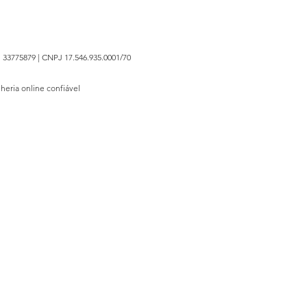
 33775879 | CNPJ 17.546.935.0001/70
lheria online confiável