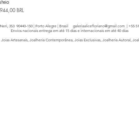
steio
recio
944,00 BRL
e Neri, 353 90440-150 | Porto Alegre | Brasil
galeriaalicefloriano@gmail.com
| +55 51
Envios nacionais entrega em até 15 dias e internacionais em até 40 dias
, Joias Artesanais, Joalheria Contemporânea, Joias Exclusivas, Joalheria Autoral, Joa