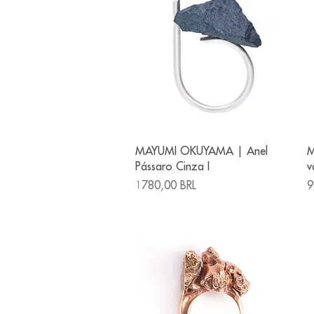
Vista rápida
MAYUMI OKUYAMA | Anel
M
Pássaro Cinza I
v
Precio
P
1780,00 BRL
9