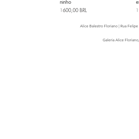
ninho
e
Precio
P
1600,00 BRL
1
Alice Balestro Floriano | Rua Felip
Galeria Alice Floriano