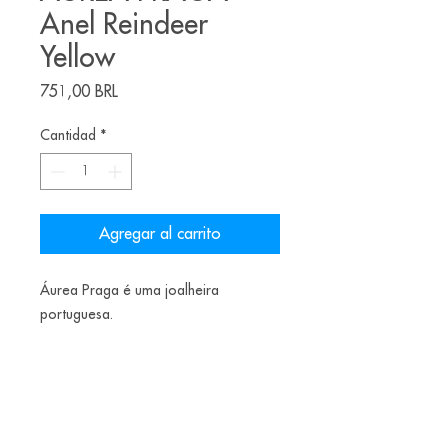
Anel Reindeer
Yellow
Precio
751,00 BRL
Cantidad
*
Agregar al carrito
Áurea Praga é uma joalheira
portuguesa.
O anel Reindeer é feito de prata com
esmalte colorido.
150€
Aro 16