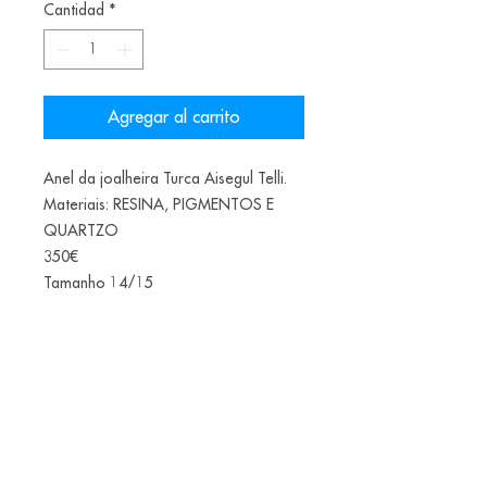
Cantidad
*
Agregar al carrito
Anel da joalheira Turca Aisegul Telli.
Materiais: RESINA, PIGMENTOS E
QUARTZO
350€
Tamanho 14/15
Teste
Data de envio final do ano
Alice Balestro Floriano | Rua Felipe Neri, 353
90440-150
| Porto Alegre | Brasil