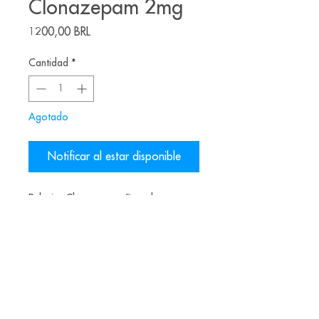
Clonazepam 2mg
Precio
1200,00 BRL
Cantidad
*
Agotado
Notificar al estar disponible
Pulseira Clonazepam 2mg do
joalheiro brasileiro Alexandre Martins.
Material: Prata
Alice Balestro Floriano | Rua Felipe Neri, 353