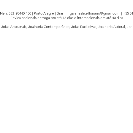
e Neri, 353 90440-150 | Porto Alegre | Brasil
galeriaalicefloriano@gmail.com
| +55 51
Envios nacionais entrega em até 15 dias e internacionais em até 40 dias
, Joias Artesanais, Joalheria Contemporânea, Joias Exclusivas, Joalheria Autoral, Joa