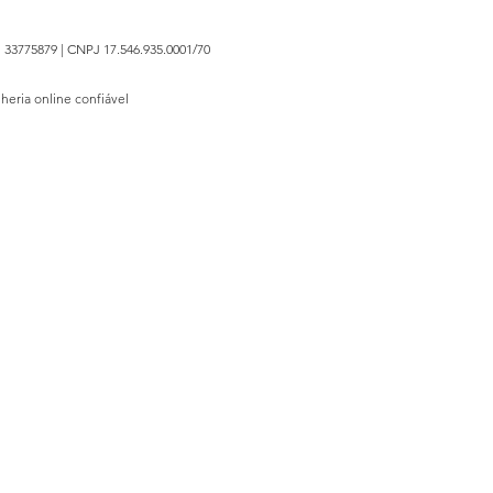
 33775879 | CNPJ 17.546.935.0001/70
lheria online confiável