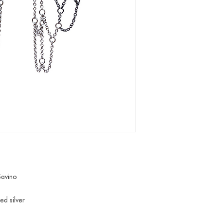
 Savino
ed silver