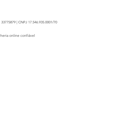
 33775879 | CNPJ 17.546.935.0001/70
lheria online confiável