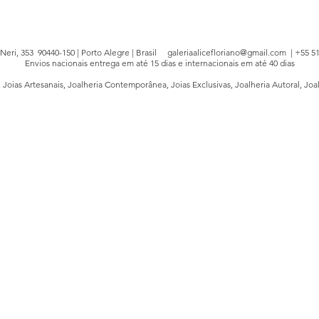
e Neri, 353 90440-150 | Porto Alegre | Brasil
galeriaalicefloriano@gmail.com
| +55 51
Envios nacionais entrega em até 15 dias e internacionais em até 40 dias
, Joias Artesanais, Joalheria Contemporânea, Joias Exclusivas, Joalheria Autoral, Joa