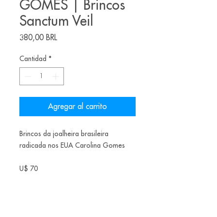
GOMES | Brincos
Sanctum Veil
Precio
380,00 BRL
Cantidad
*
Agregar al carrito
Brincos da joalheira brasileira
radicada nos EUA Carolina Gomes
U$ 70
Materiais: 3d-printed
resin,electroformed copper,protective
coating,stainless steel.