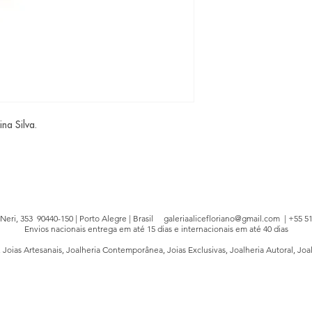
na Silva.
e Neri, 353 90440-150 | Porto Alegre | Brasil
galeriaalicefloriano@gmail.com
| +55 51
Envios nacionais entrega em até 15 dias e internacionais em até 40 dias
, Joias Artesanais, Joalheria Contemporânea, Joias Exclusivas, Joalheria Autoral, Joa