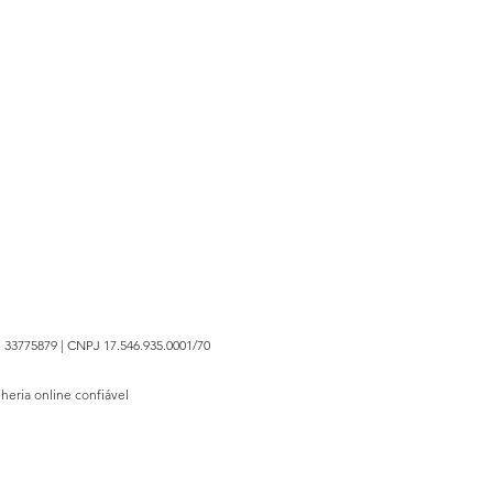
 33775879 | CNPJ 17.546.935.0001/70
lheria online confiável