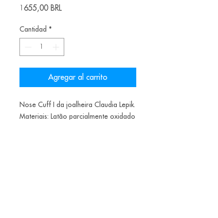
Precio
1655,00 BRL
Cantidad
*
Agregar al carrito
Nose Cuff I da joalheira Claudia Lepik.
Materiais: Latão parcialmente oxidado
naturalmente
9.5 x 10.1 cm
330€
Alice Balestro Floriano | Rua Felipe Neri, 353
90440-150
| Porto Alegre | Brasil
galeriaalicefloriano@gmail.com
|
+55 51