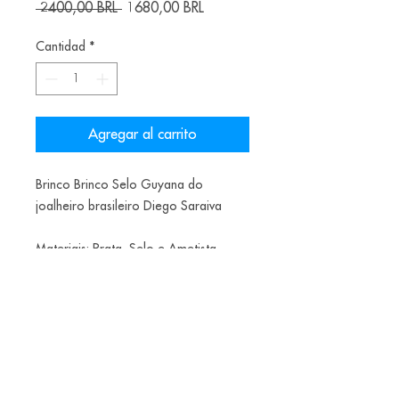
Precio
Precio
 2400,00 BRL 
1680,00 BRL
de
oferta
Cantidad
*
Agregar al carrito
Brinco Brinco Selo Guyana do
joalheiro brasileiro Diego Saraiva
Materiais: Prata, Selo e Ametista
Teste
Data de envio final do ano
Alice Balestro Floriano | Rua Felipe Neri, 353