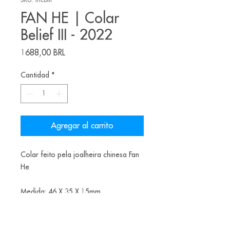
SKU: fhcbiii
FAN HE | Colar
Belief III - 2022
Precio
1688,00 BRL
Cantidad
*
Agregar al carrito
Colar feito pela joalheira chinesa Fan
He
Medida: 46 X 35 X 15mm
Material: Madre pérola, Algodão,
Prata