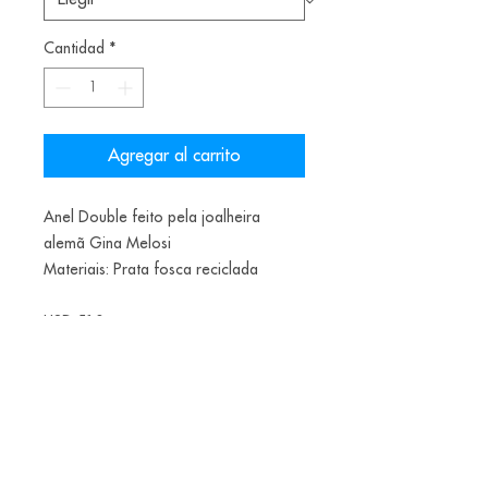
Cantidad
*
Agregar al carrito
Anel Double feito pela joalheira
alemã Gina Melosi
Materiais: Prata fosca reciclada
USD 510
Teste
Data de envio final do ano