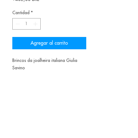
Cantidad
*
Agregar al carrito
Brincos da joalheira italiana Giulia
Savino
Material: silver, oxidized silver, tin
Alice Balestro Floriano | Rua Felipe Neri, 353
90440-150
| Porto Alegre | Brasil
galeriaalicefloriano@gmail.com
|
+55 51