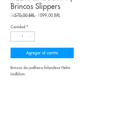
Brincos Slippers
Precio
Precio
 1570,00 BRL 
1099,00 BRL
de
oferta
Cantidad
*
Agregar al carrito
Brincos da joalheira finlandesa Helmi
Lindblom.
Materiais:
Recycled Shell, Balloon,Polymer, Eco-
Resin,Recycled Silver
US$340