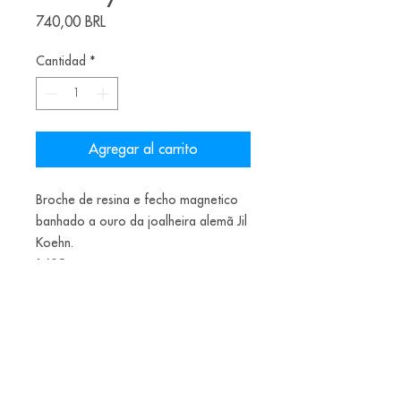
Precio
740,00 BRL
Cantidad
*
Agregar al carrito
Broche de resina e fecho magnetico
banhado a ouro da joalheira alemã Jil
Koehn.
160€
Teste
Data de envio final do ano