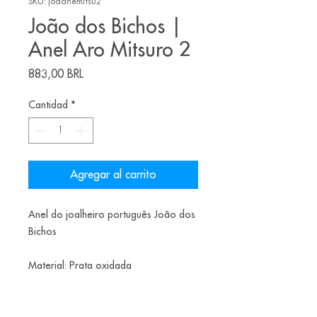
SKU: joaanemitsu2
João dos Bichos |
Anel Aro Mitsuro 2
Precio
883,00 BRL
Cantidad
*
Agregar al carrito
Anel do joalheiro português João dos
Bichos
Material: Prata oxidada
Tamanho: 13.5 BR