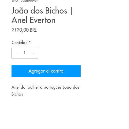
SKU: joaaneever
João dos Bichos |
Anel Everton
Precio
2120,00 BRL
Cantidad
*
Agregar al carrito
Anel do joalheiro português João dos
Bichos
Material: Prata patinada +pérola
Tamanho: 21.5 BR