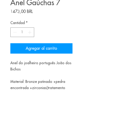
Anel Gaúchas 7
Precio
1473,00 BRL
Cantidad
*
Agregar al carrito
Anel do joalheiro português João dos
Bichos
Material: Bronze patinado +pedra
encontrada +zirconias(tratamento
comRenaissance Wax
Tamanho: 14 BR