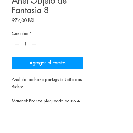
Anel Objeto de
Fantasia 8
Precio
972,00 BRL
Cantidad
*
Agregar al carrito
Anel do joalheiro português João dos
Bichos
Material: Bronze plaqueado aouro +
zirconias
Tamanho: 19 BR