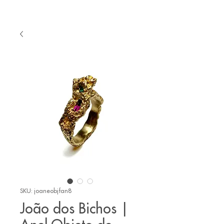
SKU: joaneobjfan8
João dos Bichos |