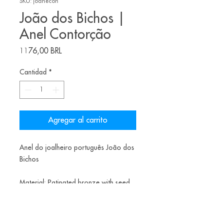
SKU: joanecon
João dos Bichos |
Anel Contorção
Precio
1176,00 BRL
Cantidad
*
Agregar al carrito
Anel do joalheiro português João dos
Bichos
Material: Patinated bronze with seed
pearls
Tamanho: 17