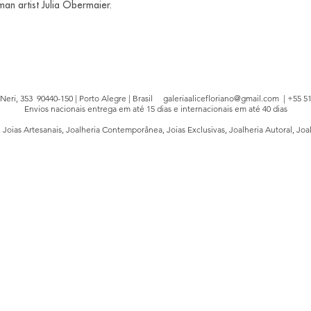
an artist Julia Obermaier.
e Neri, 353 90440-150 | Porto Alegre | Brasil
galeriaalicefloriano@gmail.com
| +55 51
Envios nacionais entrega em até 15 dias e internacionais em até 40 dias
, Joias Artesanais, Joalheria Contemporânea, Joias Exclusivas, Joalheria Autoral, Joa