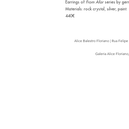
Earrings of
From Afar
series by germ
Materials: rock crystal, silver, paint.
440€
Alice Balestro Floriano | Rua Felip
Galeria Alice Floriano