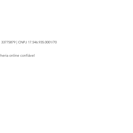
 33775879 | CNPJ 17.546.935.0001/70
lheria online confiável