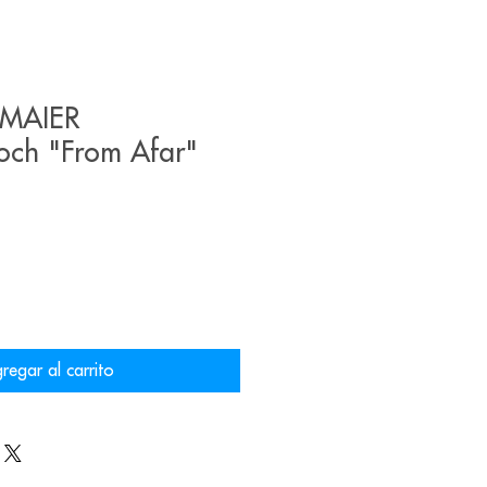
RMAIER
och "From Afar"
regar al carrito