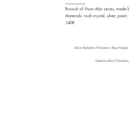
__________
Brooch of
From Afar
series, made b
Materials: rock crystal, silver, paint, 
340€
Alice Balestro Floriano | Rua Felip
Galeria Alice Floriano