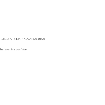
 33775879 | CNPJ 17.546.935.0001/70
lheria online confiável