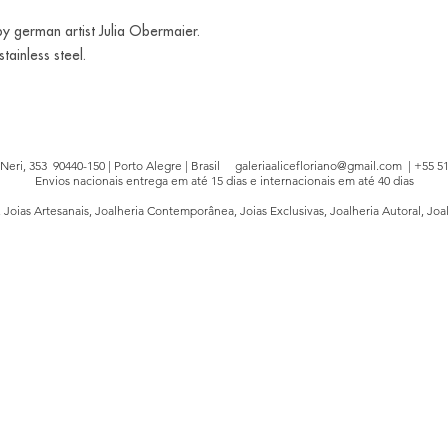
y german artist Julia Obermaier.
stainless steel.
e Neri, 353 90440-150 | Porto Alegre | Brasil
galeriaalicefloriano@gmail.com
| +55 51
Envios nacionais entrega em até 15 dias e internacionais em até 40 dias
, Joias Artesanais, Joalheria Contemporânea, Joias Exclusivas, Joalheria Autoral, Joa