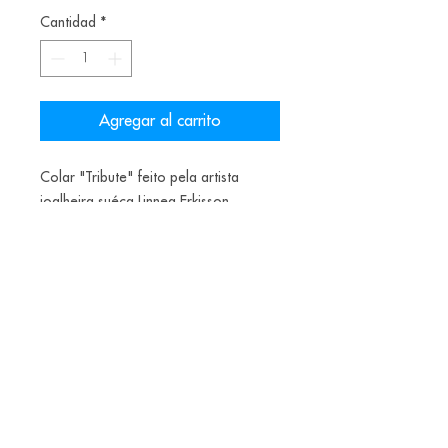
oferta
Cantidad
*
Agregar al carrito
Colar "Tribute" feito pela artista
joalheira suéca Linnea Erkisson.
Materiais: aço, prata oxidada, spray.
235€
Alice Balestro Floriano | Rua Felipe Neri, 353
90440-150
| Porto Alegre | Brasil
galeriaalicefloriano@gmail.com
|
+55 51
33775879
| CNPJ
17.546.935.0001
/70
Envios nacionais entrega em até 15 dias e
internacionais em até 40 dias