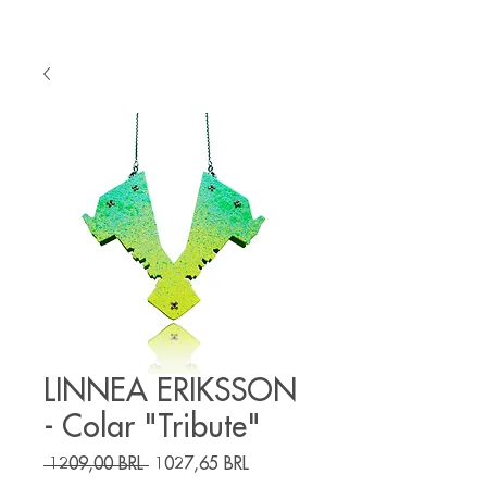
LINNEA ERIKSSON
- Colar "Tribute"
Precio
Precio
 1209,00 BRL 
1027,65 BRL
de