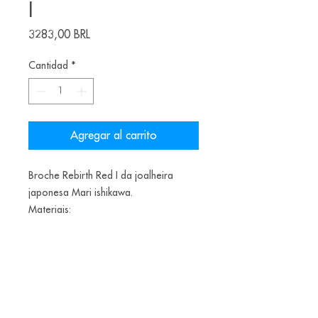
I
Precio
3283,00 BRL
Cantidad
*
Agregar al carrito
Broche Rebirth Red I da joalheira
japonesa Mari ishikawa.
Materiais:
Prata oxidada 925, Pedra da Lua e fio
de seda.
65/70/20mm