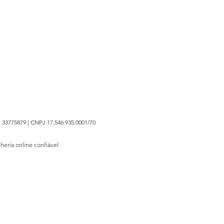
 33775879 | CNPJ 17.546.935.0001/70
lheria online confiável