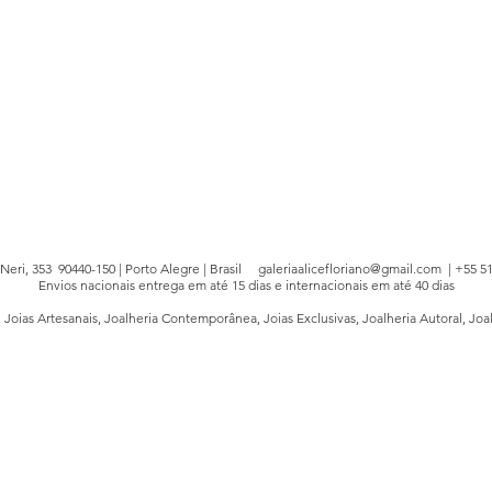
e Neri, 353 90440-150 | Porto Alegre | Brasil
galeriaalicefloriano@gmail.com
| +55 51
Envios nacionais entrega em até 15 dias e internacionais em até 40 dias
, Joias Artesanais, Joalheria Contemporânea, Joias Exclusivas, Joalheria Autoral, Joa