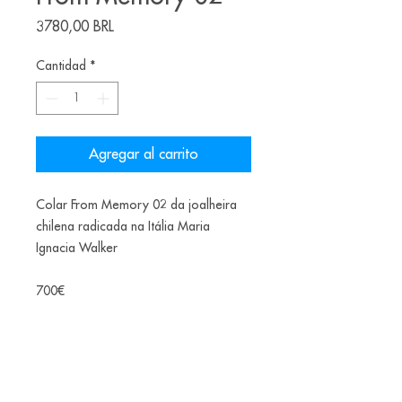
Precio
3780,00 BRL
Cantidad
*
Agregar al carrito
Colar From Memory 02 da joalheira
chilena radicada na Itália Maria
Ignacia Walker
700€
Ano: 2021
Materiais: cobre, banho de ouro /
banho de rutênio, rubis.
Dimensões: 70 x 3 x 3 cm