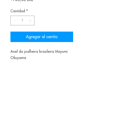
Cantidad
*
Agregar al carrito
Anel da joalheira brasileira Mayumi
Okuyama
Materiais:Prata 950 e minério de ferro
Alice Balestro Floriano | Rua Felipe Neri, 353
90440-150
| Porto Alegre | Brasil
galeriaalicefloriano@gmail.com
|
+55 51
33775879
| CNPJ
17.546.935.0001
/70