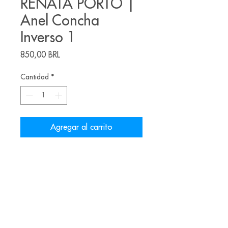
RENATA PORTO |
Anel Concha
Inverso 1
Precio
850,00 BRL
Cantidad
*
Agregar al carrito
Anel feito pela joalheira brasileira
Renata Porto.
Materiais: Bronze