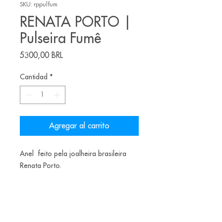
SKU: rppulfum
RENATA PORTO |
Pulseira Fumê
Precio
5300,00 BRL
Cantidad
*
Agregar al carrito
Anel feito pela joalheira brasileira
Renata Porto.
Materiais: Prata 950 e Quatzo fumê
Teste