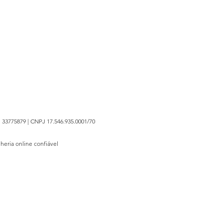
 33775879 | CNPJ 17.546.935.0001/70
lheria online confiável