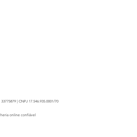
 33775879 | CNPJ 17.546.935.0001/70
lheria online confiável