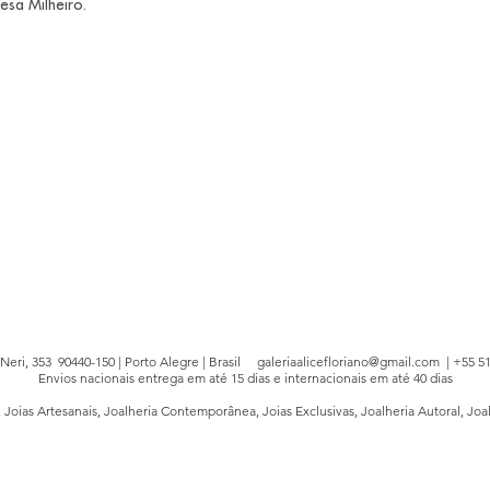
esa Milheiro.
e Neri, 353 90440-150 | Porto Alegre | Brasil
galeriaalicefloriano@gmail.com
| +55 51
Envios nacionais entrega em até 15 dias e internacionais em até 40 dias
, Joias Artesanais, Joalheria Contemporânea, Joias Exclusivas, Joalheria Autoral, Joa