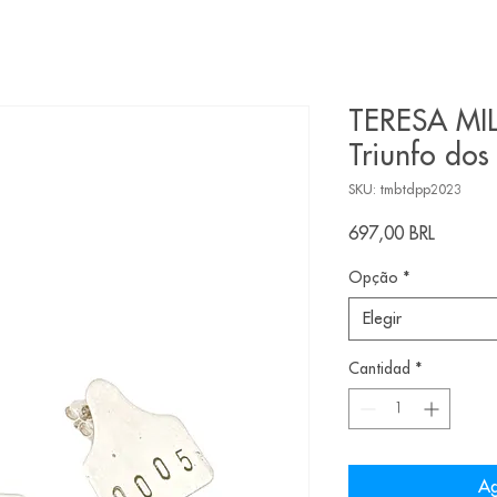
TERESA MIL
Triunfo dos
SKU: tmbtdpp2023
Precio
697,00 BRL
Opção
*
Elegir
Cantidad
*
Ag