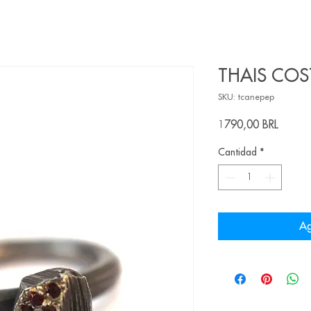
THAIS COST
SKU: tcanepep
Precio
1790,00 BRL
Cantidad
*
Ag