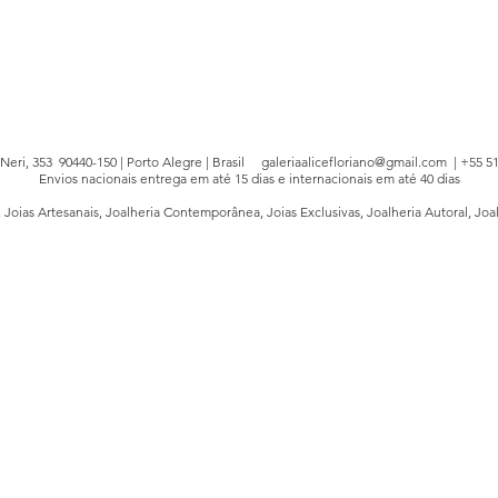
e Neri, 353 90440-150 | Porto Alegre | Brasil
galeriaalicefloriano@gmail.com
| +55 51
Envios nacionais entrega em até 15 dias e internacionais em até 40 dias
, Joias Artesanais, Joalheria Contemporânea, Joias Exclusivas, Joalheria Autoral, Joa