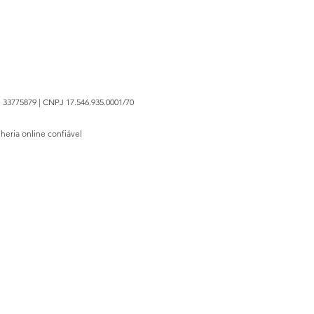
 33775879 | CNPJ 17.546.935.0001/70
lheria online confiável