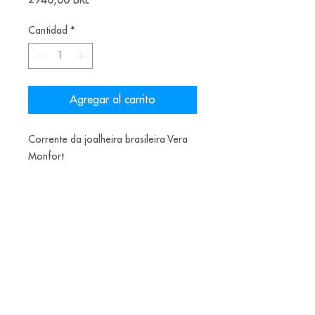
2940,00 BRL
Cantidad
*
Agregar al carrito
Corrente da joalheira brasileira Vera
Monfort
Materiais: Silver
Alice Balestro Floriano | Rua Felipe Neri, 353
90440-150
| Porto Alegre | Brasil
galeriaalicefloriano@gmail.com
|
+55 51
33775879
| CNPJ
17.546.935.0001
/70