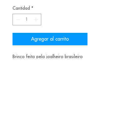
Cantidad
*
Agregar al carrito
Brinco feito pelo joalheiro brasileiro
Virgílio Bahde
Materiais: Nitrilo, ouro e quartzo
Alice Balestro Floriano | Rua Felipe Neri, 353
90440-150
| Porto Alegre | Brasil
galeriaalicefloriano@gmail.com
|
+55 51
33775879
| CNPJ
17.546.935.0001
/70
Envios nacionais entrega em até 15 dias e
internacionais em até 40 dias
Galeria Alice Floriano, Joias Artesanais,