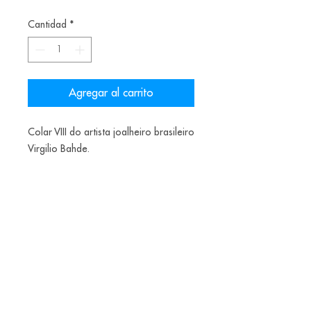
Cantidad
*
Agregar al carrito
Colar VIII do artista joalheiro brasileiro
Virgilio Bahde.
Materiais: Nitrilo, citrino, aço e prata.
Alice Balestro Floriano | Rua Felipe Neri, 353
90440-150
| Porto Alegre | Brasil
galeriaalicefloriano@gmail.com
|
+55 51
33775879
| CNPJ
17.546.935.0001
/70
Envios nacionais entrega em até 15 dias e