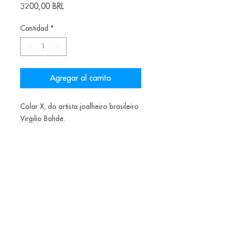
Precio
3200,00 BRL
Cantidad
*
Agregar al carrito
Colar X, do artista joalheiro brasileiro
Virgilio Bahde.
Materiais: madeira, níquel, cobre,
quartzo, aço e prata
Alice Balestro Floriano | Rua Felipe Neri, 353
90440-150
| Porto Alegre | Brasil
galeriaalicefloriano@gmail.com
|
+55 51