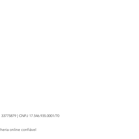
 33775879 | CNPJ 17.546.935.0001/70
lheria online confiável