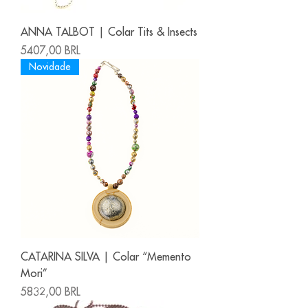
ANNA TALBOT | Colar Tits & Insects
Precio
5407,00 BRL
Novidade
CATARINA SILVA | Colar “Memento
Mori”
Precio
5832,00 BRL