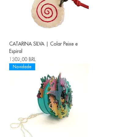
CATARINA SILVA | Colar Peixe e
Espiral
Precio
1302,00 BRL
Novidade