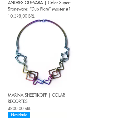
ANDRES GUEVARA | Colar Super-
Stoneware: “Dub Plate” Master #1
Precio
10.328,00 BRL
MARINA SHEETIKOFF | COLAR
RECORTES
Precio
4800,00 BRL
Novidade