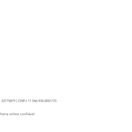
 33775879 | CNPJ 17.546.935.0001/70
lheria online confiável