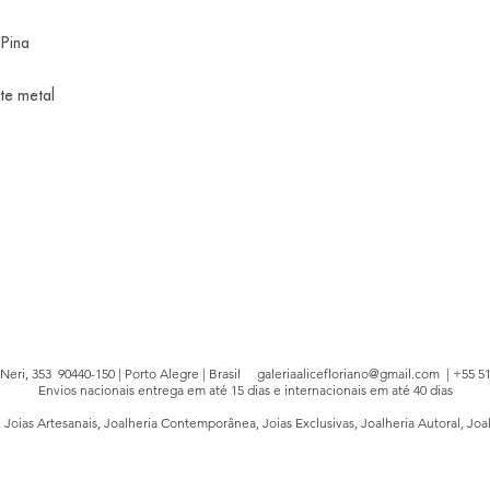
 Pina
te metal
e Neri, 353 90440-150 | Porto Alegre | Brasil
galeriaalicefloriano@gmail.com
| +55 51
Envios nacionais entrega em até 15 dias e internacionais em até 40 dias
, Joias Artesanais, Joalheria Contemporânea, Joias Exclusivas, Joalheria Autoral, Joa