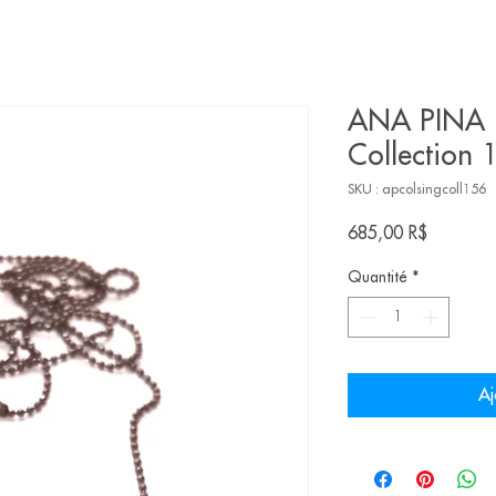
ANA PINA |
Collection 
SKU : apcolsingcoll156
Prix
685,00 R$
Quantité
*
Aj