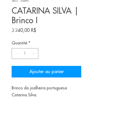
SKU : csbrii
CATARINA SILVA |
Brinco I
Prix
3 240,00 R$
Quantité
*
Ajouter au panier
Brinco da joalheira portuguesa
Catarina Silva.
Materiais: Prata oxidada, papel de
chocolate, laca de caju, zircónias
500€