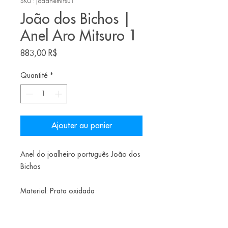
SKU : joaanemitsu1
João dos Bichos |
Anel Aro Mitsuro 1
Prix
883,00 R$
Quantité
*
Ajouter au panier
Anel do joalheiro português João dos
Bichos
Material: Prata oxidada
Tamanho: 13.5 BR