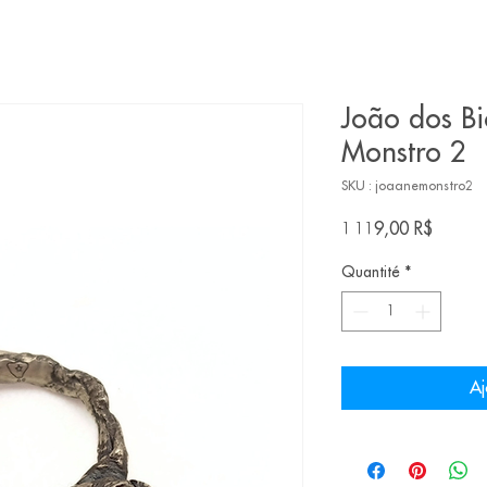
João dos Bi
Monstro 2
SKU : joaanemonstro2
Prix
1 119,00 R$
Quantité
*
Aj