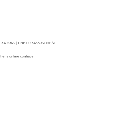
 33775879 | CNPJ 17.546.935.0001/70
lheria online confiável