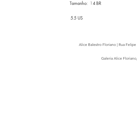
Tamanho: 14 BR
5.5 US
Alice Balestro Floriano | Rua Felip
Galeria Alice Floriano