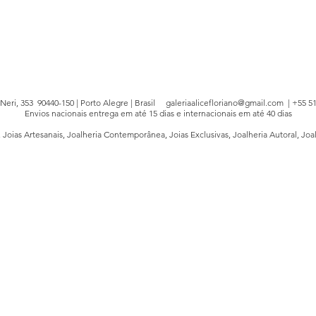
e Neri, 353 90440-150 | Porto Alegre | Brasil
galeriaalicefloriano@gmail.com
| +55 51
Envios nacionais entrega em até 15 dias e internacionais em até 40 dias
, Joias Artesanais, Joalheria Contemporânea, Joias Exclusivas, Joalheria Autoral, Joa