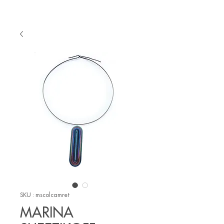
SKU : mscolcamret
MARINA