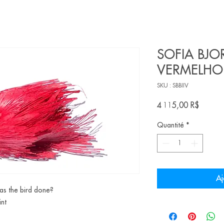
SOFIA BJOR
VERMELHO
SKU : SBBIIV
Prix
4 115,00 R$
Quantité
*
Aj
has the bird done?
int