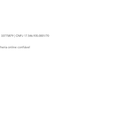
 33775879 | CNPJ 17.546.935.0001/70
lheria online confiável