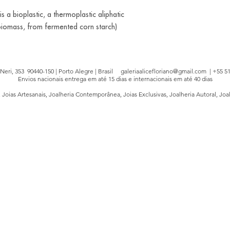
is a bioplastic, a thermoplastic aliphatic
biomass, from fermented corn starch)
e Neri, 353 90440-150 | Porto Alegre | Brasil
galeriaalicefloriano@gmail.com
| +55 51
Envios nacionais entrega em até 15 dias e internacionais em até 40 dias
, Joias Artesanais, Joalheria Contemporânea, Joias Exclusivas, Joalheria Autoral, Joa