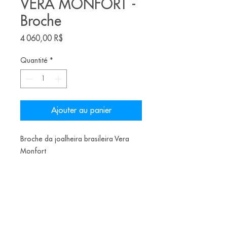
VERA MONFORT -
Broche
Prix
4 060,00 R$
Quantité
*
Ajouter au panier
Broche da joalheira brasileira Vera
Monfort
Materiais: Silver, rhodiumplating,
ventifact (from Chile)