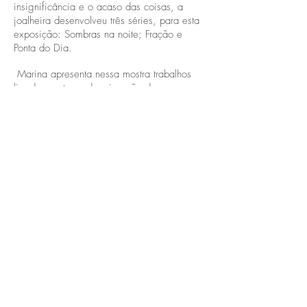
insignificância e o acaso das coisas, a
joalheira desenvolveu três séries, para esta
exposição: Sombras na noite; Fração e
Ponta do Dia.
Marina apresenta nessa mostra trabalhos
ligados ao tema da migração dos povos e
do tempo em sua forma cíclica e não linear.
Sendo brasileira e ao mesmo tempo
culturalmente russa, a vivência da imigração
sempre foi um tema presente.
Sombras na noite: Composto por sete
peças, representa um instante de transição,
um rito de passagem. Idealizado como
parte de um ciclo na vida, se
potencializado em 24 horas, este trabalho
se situa no escuro da noite, porém leva a
certeza que da noite, o dia amanhece.
Fração: Fração é parte do laboratório e
processo de criação da Marina exposto,
como um alquimista procurando desvendar