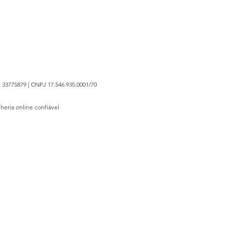
 33775879 | CNPJ 17.546.935.0001/70
lheria online confiável