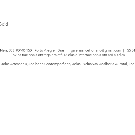
 Gold
e Neri, 353 90440-150 | Porto Alegre | Brasil
galeriaalicefloriano@gmail.com
| +55 51
Envios nacionais entrega em até 15 dias e internacionais em até 40 dias
, Joias Artesanais, Joalheria Contemporânea, Joias Exclusivas, Joalheria Autoral, Joa